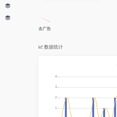
去广告
数据统计