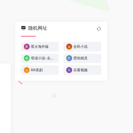
随机网址
星火海外版
全民小说
塔读小说-去广告
壁纸精灵
RR美剧
乐看视频