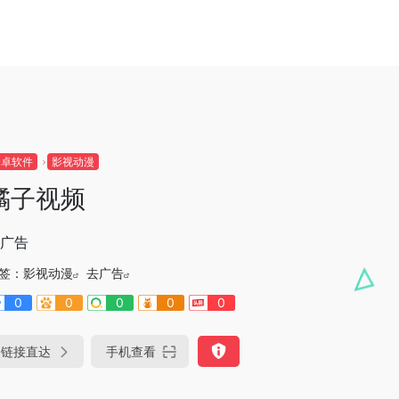
安卓软件
影视动漫
橘子视频
广告
签：
影视动漫
去广告
0
0
0
0
0
链接直达
手机查看