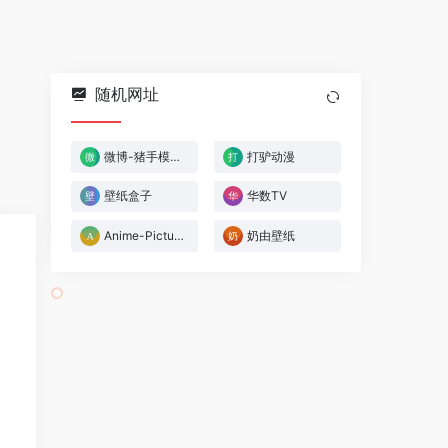
随机网址
微博-猪手模块版
打驴动漫
壁纸盒子
华数TV
Anime-Pictures
奶由壁纸