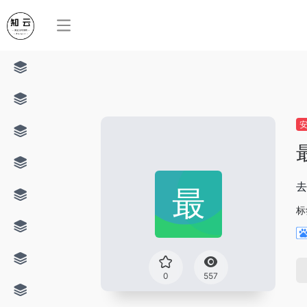
去
标
0
557