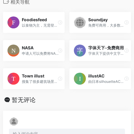
相关导航
Foodiesfeed
Soundjay
以食物为主，无需登录即可下载。
免费可商用，大多数文件是 16 位立体声 44.1 kHz 或 48 kHz 高品质音效。
NASA
字体天下-免费商用
申请人可以免费将NASA的图案用于商业活动，只要向NASA通讯办公室多媒体部门递交一份申请书受理通过即可，同时NASA的标识不能被用来作为商标识别，不能引导消费者认为产品出自NASA或其员工，也不能引导消费者认为NASA参与了产品任何流程，故不构成侵权。将NASA图案作为装饰性图案使用产品，使用产品和宣传都要使用品牌自己的商标标识，不能对外宣称合作等内容。
字体天下提供中文字体、手写字体、英文字体、图形字体等各种字体的高速免费下载和在线预览服务.
Town illust
illustAC
搜集了很多建筑场景类的插画图标，有不少日本风。
由日本silhouetteAC工作室创办的素材站，数量丰富，均可免费商用，部分资源需要获取额外许可。
暂无评论