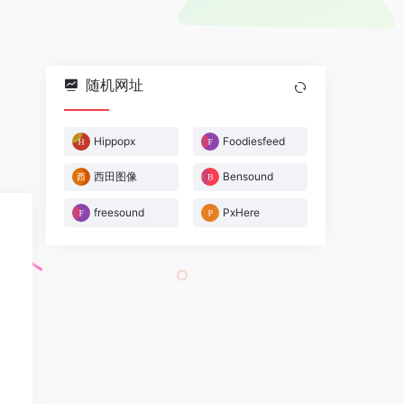
随机网址
Hippopx
Foodiesfeed
西田图像
Bensound
freesound
PxHere