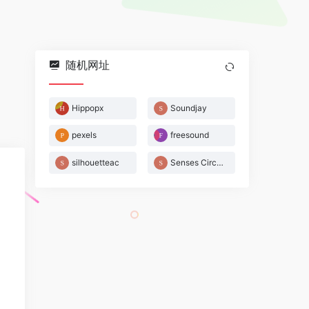
随机网址
Hippopx
Soundjay
pexels
freesound
silhouetteac
Senses Circuit