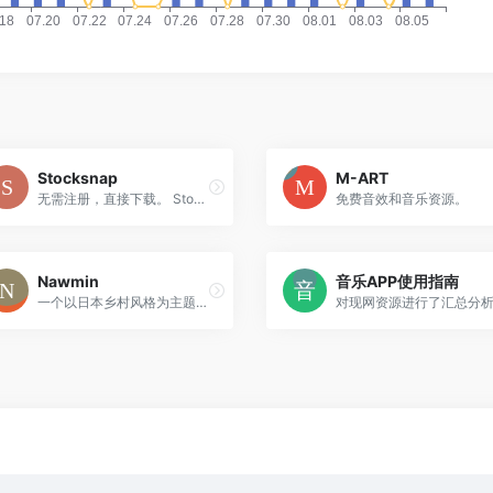
Stocksnap
M-ART
无需注册，直接下载。 Stocksnap是一个很耐看的网站，由几位摄影师创办的，所以图片的质量是无可挑剔的。图片可以按照下载量、收藏量、浏览量进行快速筛选，需要图片素材或寻找灵感，找他准没错。
免费音效和音乐资源。
Nawmin
音乐APP使用指南
一个以日本乡村风格为主题的免费可商用农业插图素材网站