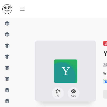
Y
部
标
0
575