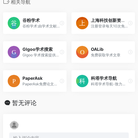
相关导航
谷粉学术
上海科技创新资源数据中心
谷粉学术:由学术文献研究者联合建立的文献检索服务,方便大家稳定快速地利用谷歌学术搜索查找文献进行学术研究.您所在区域google学术无法访问时用谷粉学术进行文献查找就对了。
注册登录每天10次免费下载论文
Glgoo学术搜索
OALib
Glgoo 学术搜索提供可广泛搜索学术文献的简便方法。您可以从一个位置搜索众多学科和资料来源：来自学术著作出版商、专业性社团、预印本、各大学及其他学术组织的经同行评论的文章、论文、图书、摘要和文章。Glgoo 学术搜索可帮助您在整个学术领域中确定相关性最强的研究。
免费获取学术文章
PaperAsk
科塔学术导航
PaperAsk免费论文查重检测-首款免费论文检测软件，为毕业生提供专业的论文重复率检测、论文降重、论文在线修改、论文格式规范等一站式服务
科塔学术导航-致力于成为国内领先的科研与学术资源导航平台，为科研人员提供科研网站导航，网址库等服务，让科研工作更简单、更有效率。
暂无评论