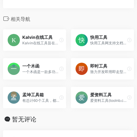
相关导航
Kalvin在线工具
快用工具
Kalvin在线工具旨在为大家提供便利、实用及有趣好玩的工具集合，如：证件照换底色、图片转卡通/素描/黑白图、人像动漫化、ASCII艺术字生成、压力测试、文章生成器、营销号生成器等工具。
快用工具网支持文档、图像、音频、视频类别的文件工具，提供各种优质、快捷、易用的在线工具，无需下载安装即可使用。
一个木函
即时工具
一个木函是一款多功能效率工具箱，拥有许多众多热门高效小工具
致力开发即用即走型在线工具，无需客户端在线一键使用。拥有视频工具、音频工具、图片工具、 PDF工具、办公辅助、设计工具、文本工具、数字工具、加密工具、单位转换等等工具。同时拥有良好的用户体验，为您的工作学习提升效率！
孟坤工具箱
爱资料工具
有总计60个工具，都挺实用的。
爱资料工具(toolnb.com),为开发运维提供全面的在线工具箱,已开发工具400款,包含开发工具,运维工具,常用工具,SEO站长工具等,是好用,方便的在线工具网站.
暂无评论