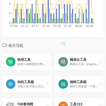
相关导航
快用工具
精准云工具
快用工具网支持文档、图像、音频、视频类别的文件工具，提供各种优质、快捷、易用的在线工具，无需下载安装即可使用。
精准云工具（jingzhunyun.com）是一个在线工具导航网，网站收集的工具有在线运行代码，二进制转十进制，时间戳，javascript工具，css工具，php工具，html工具，正则测试工具，在线工具,开发人员工具,代码格式化、压缩、加密、解密,下载链接转换,sql工具,正则测试具,favicon在线制作,ruby工具,中文简繁体转换,迅雷下载链接转换,程序猿的在线工具等等
你的工具箱
独特工具箱
在线工具,开发人员工具,代码格式化、压缩、加密、解密,下载链接转换,json格式化,正则测试工具,favicon在线制作,字帖工具,中文简繁体转换,迅雷下载链接转换,进制转换,二维码,照片压缩,pdf合并
独特工具箱是一个免费的、专注于用户体验的在线工具网站。本站提供的工具包括开发工具、站长工具、网页工具、图片工具、文本工具、电商工具、语言工具、查询工具、常用对照表等各种实用工具，是您工作和学习的好帮手。
138查询网
工具123