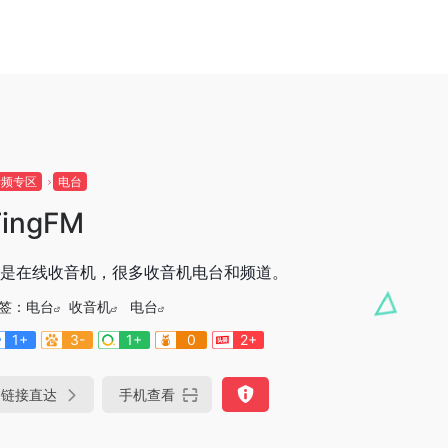
音频专区
电台
TingFM
是在线收音机，很多收音机电台和频道。
签：
电台
收音机
电台
1+
3-
1+
0
2+
链接直达
手机查看