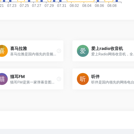
喜马拉雅
爱上radio收音机
喜马拉雅是国内领先的音频分享平台, 汇集了有声小说、儿童故事、相声评书、京剧戏曲、新闻段子、广播电台等数亿条免费声音内容, 听书、听小说、听故事、听儿歌、听音乐, 为您找到每一天的精神食粮！
爱上Radio网络收音机，全球海量电台，优听轻松共享，无限有声
猫耳FM
听伴
猫耳FM是第一家弹幕音图站,同时也是中国声优基地,在这里可以听电台,音乐,翻唱,小说和广播剧,用二次元声音连接三次元.