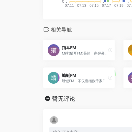
相关导航
猫耳FM
M站(猫耳FM)是第一家弹幕音图站,同时也是中国声优基地,在这里可以听电台,音乐,翻唱,小说和广播剧,用二次元声音连接三次元.
蜻蜓FM
蜻蜓FM，不仅囊括数千家FM广播电台，还涵盖有声小说、儿童故事、相声评书、戏曲、音乐、脱口秀、鬼故事、情感故事、财经科技、新闻历史人文、健康教育等30多类的有声读物或音频节目。更有高晓松、老梁、张召忠、蒋勋等精品有声读物和音频在线收听。蜻蜓FM作为用户喜爱的有声听书应用，为广大听众呈现前沿丰富的有声读物、有声小说和广播电台节目。下载蜻蜓fm，听书听小说听电台，更多的世界用听的。
暂无评论