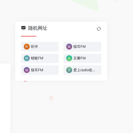
随机网址
听伴
猫耳FM
蜻蜓FM
豆瓣FM
猫耳FM
爱上radio收音机