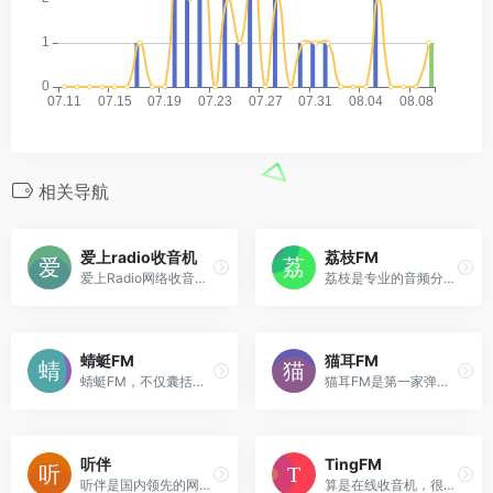
相关导航
爱上radio收音机
荔枝FM
爱上Radio网络收音机，全球海量电台，优听轻松共享，无限有声读物，每天快乐相伴。整合了国内外众多电台频道和有声读物，致力于广播行业的文化推广和精神传播。我们让乡音在异国他乡的同胞心里不再是一枚邮票，我们也会带你到遥远的国度体会别样风情。
荔枝是专业的音频分享平台,汇集了听音乐,英语,睡前故事,儿童故事,有声小说,相声段子,历史人文,有声书等数亿条音频,超过2亿用户选择的网络FM,随时随地，想听就听，你喜爱的音频尽在荔枝。
蜻蜓FM
猫耳FM
蜻蜓FM，不仅囊括数千家FM广播电台，还涵盖有声小说、儿童故事、相声评书、戏曲、音乐、脱口秀、鬼故事、情感故事、财经科技、新闻历史人文、健康教育等30多类的有声读物或音频节目。更有高晓松、老梁、张召忠、蒋勋等精品有声读物和音频在线收听。蜻蜓FM作为用户喜爱的有声听书应用，为广大听众呈现前沿丰富的有声读物、有声小说和广播电台节目。下载蜻蜓fm，听书听小说听电台，更多的世界用听的。
猫耳FM是第一家弹幕音图站,同时也是中国声优基地,在这里可以听电台,音乐,翻唱,小说和广播剧,用二次元声音连接三次元.
听伴
TingFM
听伴是国内领先的网络电台,汇聚了当前热门的网络电台节目如;音乐,相声,评书,脱口秀,鬼故事,广播剧等高质量音频节目。移动互联网的个性化手机电台,热门音频节目在线收听首选！
算是在线收音机，很多收音机电台和频道。