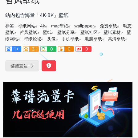
站内包含海量「4K-8K」壁纸
标签：
壁纸网站
4k
mac壁纸
wallpaper
免费壁纸
动态
壁纸
哲风壁纸
壁纸
壁纸分享
壁纸社区
壁纸素材
壁
纸网站
壁纸论坛
头像
手机壁纸
电脑壁纸
高清壁纸
1+
3-
0
0
0
链接直达