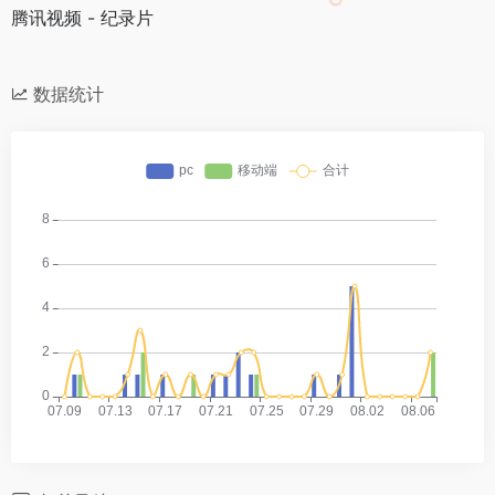
腾讯视频 - 纪录片
数据统计