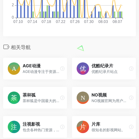
相关导航
AGE动漫
优酷纪录片
AGE动漫专注于资源收集整理 海量的有效的高质量的动漫资源下载 动漫百度网盘下载
优酷纪录片站点
茶杯狐
NO视频
茶杯狐是中国最大的影视资源聚合搜索引擎，实时聚合全网优质影视资源，同时支持在线、下载和字幕。电影、电视剧、动漫、综艺应有尽有。
NO视频官网为用户提供及时的海外热门剧集在线观看，友好无广告，致力于最轻松的追剧体验。
注视影视
片库
包含各种热门资源，无广告，在线播放流畅。
很知名的影视网站。