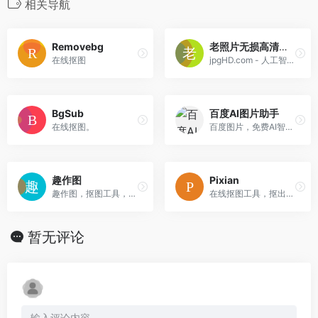
相关导航
Removebg
老照片无损高清修复
在线抠图
jpgHD.com - 人工智能老照片无损修复，利用2023年最先进人工智能 AI 将老照片无损高清修复（支持老照片修复、老照片上色和魔法动态照片）
BgSub
百度AI图片助手
在线抠图。
百度图片，免费AI智能图像生成工具与海量高清图片资源，轻松去水印、抠图、照片修复与文字生成图片功能。高效完成创意设计，免费体验无限可能！
趣作图
Pixian
趣作图，抠图工具，专注于人像、宠物、汽车等物品的智能抠图，具备透明背景、场景切换、证件照制作等功能，是UP主、微商、淘宝店家、运营人员和产品美术必备的图片编辑器。
在线抠图工具，抠出来的图片无需注册无需登录即可高清下载。
暂无评论