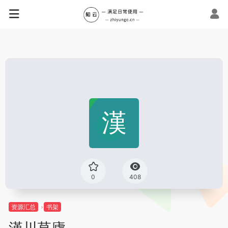
0
408
资源汇总
书架
漢川草廬