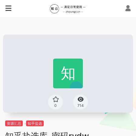
0
714
资源汇总
知乎盐选
知乎盐选库-密码rydw