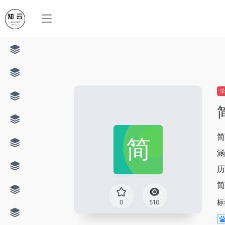
简
涵
历
简
标
0
510