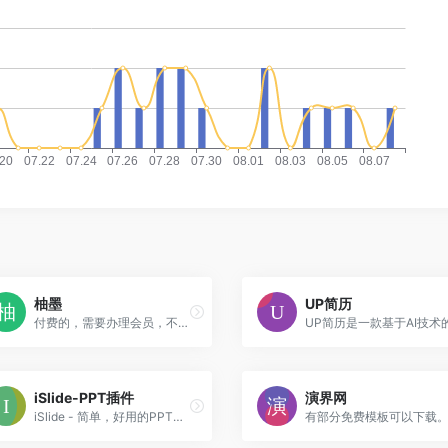
柚墨
UP简历
付费的，需要办理会员，不过PPT模板和简历模板挺多。 柚墨yomoer是永中软件旗下内容办公模板平台,为用户提供PPT模板,PPT素材,PPT图表,ppt课件,文档模版,表格模板,视频模板,用户可以来柚墨下载ppt模板,工作总结模板,个人简历模版,企业介绍模板,毕业答辩模板,帮助用户提升工作效率！
iSlide-PPT插件
演界网
iSlide - 简单，好用的PPT插件！拥有30万+ 原创可商用PPT模板，PPT主题素材，PPT案例，PPT图表，PPT图示，PPT图标，PPT插图和800万+正版图片。提供38个设计辅助实用功能，一键解决PPT设计制做中的难题。
有部分免费模板可以下载