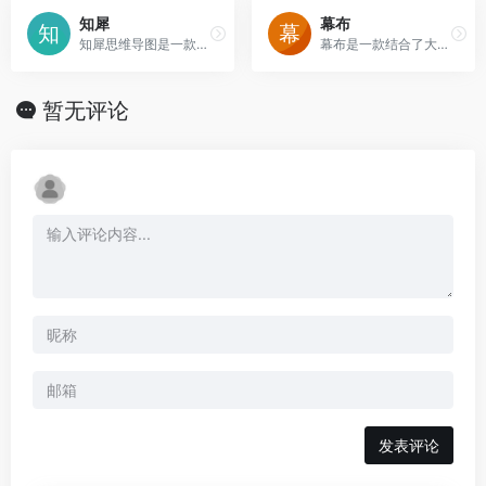
知犀
幕布
知犀思维导图是一款免费的在线画图工具，导出文件无水印，导图分享链接不限制，且内置了100+行业思维导图模板文件。通过浏览器访问知犀网站即可在线画脑图，数据全自动云端保存，安全可靠。还不知道思维导图怎么画？快来试试知犀吧~
幕布是一款结合了大纲笔记和思维导图的头脑管理工具，帮你用更高效的方式和更清晰的结构来记录笔记、管理任务、制定计划甚至是组织头脑风暴。
暂无评论
发表评论