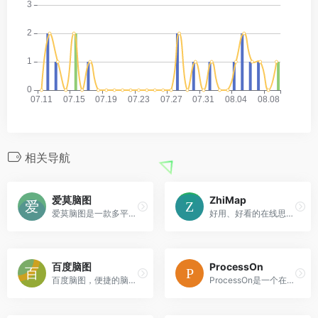
相关导航
爱莫脑图
ZhiMap
爱莫脑图是一款多平台在线思维导图软件。支持手机、Windows、Mac系统同时使用。为用户提供思维导图、鱼骨图、逻辑结构图的绘制。支持自主选择思维导图模版、自定义思维导图样式；可导出图片、PDF以及TXT文本等多种格式。适用于做读书笔记、项目规划、会议记录以及头脑风暴、产品规划等
好用、好看的在线思维导图工具，帮助你提高工作效率、学习效率
百度脑图
ProcessOn
百度脑图，便捷的脑图编辑工具 - 控制创意，如此简单。让您在线上直接创建、保存并分享你的思路。免安装 云存储 易分享 体验舒适 功能丰富
ProcessOn是一个在线协作绘图平台，支持在线制作思维导图、流程图、组织结构图、网络拓扑图、鱼骨图、UML图等，同时可实现人与人之间的实时协作和共享，提升团队工作效率。