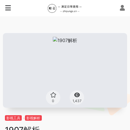
0
1,437
影视工具
影视解析
1907解析