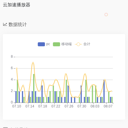
云加速播放器
数据统计