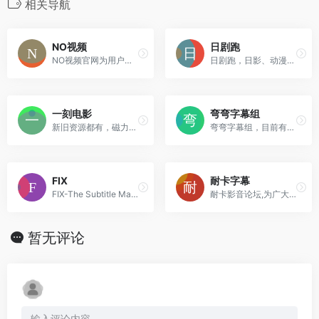
相关导航
NO视频
日剧跑
NO视频官网为用户提供及时的海外热门剧集在线观看，友好无广告，致力于最轻松的追剧体验。
日剧跑，日影、动漫分享，百度网盘等高清下载，迅雷高速下载。
一刻电影
弯弯字幕组
新旧资源都有，磁力和网盘资源为主。
弯弯字幕组，目前有的语种包括英语、日语、韩语、泰语、西语、葡语、法语、德语、意语、俄语、荷兰语、波兰语、瑞语、阿拉伯语，波斯语共18种。
FIX
耐卡字幕
FIX-The Subtitle Man 美剧 英剧 欧美电影 韩影 日剧 日影 法剧 法影 德剧 纪录片 特效字幕制作 百度网盘 迅雷下载 在线观看 BT下载 天天美剧
耐卡影音论坛,为广大网友提供干净,平等,直接的互动美剧影视平台
暂无评论