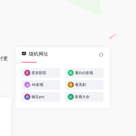
随机网址
时更
星辰影院
素白白影视
4k影视
看美剧
豌豆pro
影视大全