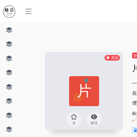
美国
一
在
便
标
0
972