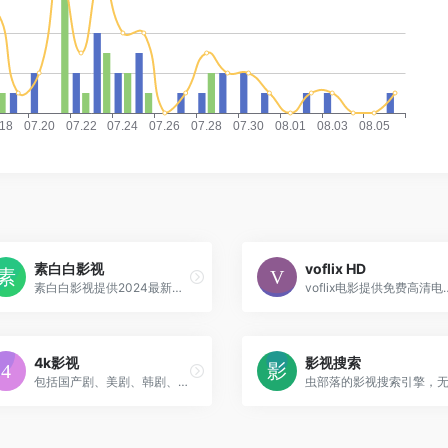
素白白影视
voflix HD
素白白影视提供2024最新电视剧、电视剧大全、好看的电视剧、最新的电影、香港经典电影在线观看。
voflix电影提供免费高清电影，电视剧在线播放
4k影视
影视搜索
包括国产剧、美剧、韩剧、番剧等内容