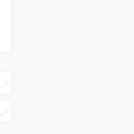
，无需下载播放器，及时更新热播日韩剧，欧美剧和综艺节目等。
虫部落的影视搜索引擎，无广纯净