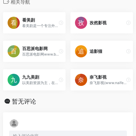
相关导航
看美剧
孜然影视
看美剧是一个专注外国影视剧高清在线点播的的网站!看美剧涵盖了广泛的题材，包括科幻、悬疑、犯罪、喜剧、历史、医疗、政治等，几乎能满足所有观众的口味。例如，科幻迷们可能钟爱《星际迷航》系列和《三体》等作品，它们展现了宏大的宇宙观和深刻的哲学思考；悬疑和犯罪题材的美剧则如《福尔摩斯：基本演绎法》和《犯罪心理》等，通过错综复杂的案件和引人入胜的推理过程，让观众在紧张刺激中感受智慧的光芒。
百思派电影网
追影猫
百思派电影网www.bestpipe.cn)，为您提供2024年最新电影、电视剧、综艺、动漫、纪录片等，10万+免费高清完整版影视，每天同步更新。
九九美剧
奈飞影视
以美剧资源为主，在线观看模式。
奈飞影视(www.naifeige.com)是一家免费VIP影视在线观看的平台,拥有海量、优质、高清电影和好看的电视剧,清晰画质在线动漫。专业全网收集最新,最好看的电视剧、高清电影、经典动漫、综艺娱乐节目,西瓜影视以丰富的内容、极致的观看体验、便捷的高速播放、24小时多平台无缝应用体验以及快捷!
暂无评论