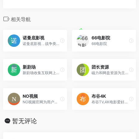
相关导航
诺曼底影视
66电影院
诺曼底影视，战争类资源的聚集地，需注册才行，资源类型有网盘、磁力等等。
66电影院
新剧场
团长资源
新剧场收集互联网上热播电视剧，好看电影，最新动漫、综艺等影视和其他类的百度网盘资源，为大家提供一个百度云网盘的免费下载平台，提供各类影视百度网盘资源下载。
磁力和网盘资源为主，有一点点广告。
NO视频
布谷4K
NO视频官网为用户提供及时的海外热门剧集在线观看，友好无广告，致力于最轻松的追剧体验。
布谷TV,4K电影爱好者基地,免费下载4K电影,4K蓝光原盘,4K电视剧,4K杜比视界,4K纪录片,4K演示片
暂无评论