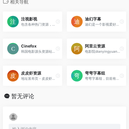
相关导航
注视影视
迪幻字幕
包含各种热门资源，无广告，在线播放流畅。
迪幻是一个影视爱好者社群，始于2009年，汇聚硬核迪士尼粉丝，关注迪士尼、尼克频道，以及更多美国青少年题材电影、电视剧、动画剧集等内容。
Cinefox
阿里云资源
韩国电影源头资源站，资源需付费，含韩国伦理片
电影院dianyingyuan.org提供最新最快的电影视频阿里云盘资源分享
皮皮虾资源
弯弯字幕组
地址发布页 - 皮皮虾资源
弯弯字幕组，目前有的语种包括英语、日语、韩语、泰语、西语、葡语、法语、德语、意语、俄语、荷兰语、波兰语、瑞语、阿拉伯语，波斯语共18种。
暂无评论