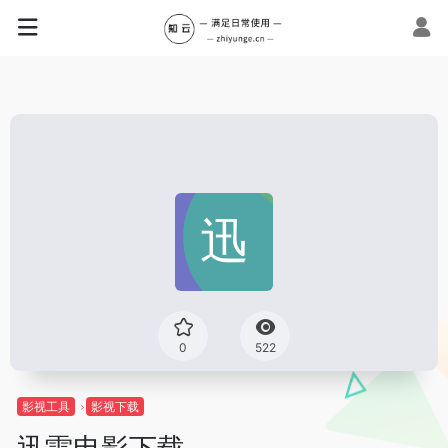
0
522
影视工具
影视下载
迅雷电影下载