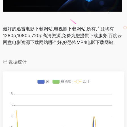
最好的迅雷电影下载网站,电视剧下载网站,所有片源均有
1280p,1080p,720p高清资源,免费为您提供下载服务.百度云
网盘电影资源下载网站哪个好,好恐怖MP4电影下载网站.
数据统计