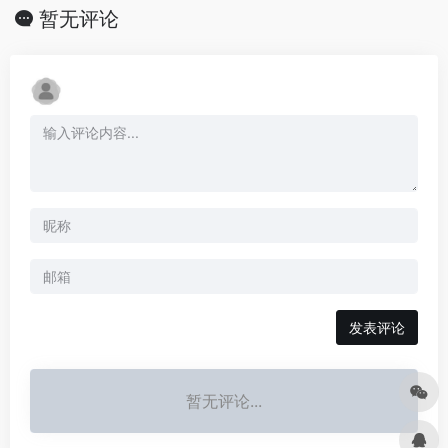
暂无评论
发表评论
暂无评论...