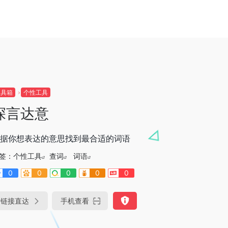
工具箱
个性工具
深言达意
据你想表达的意思找到最合适的词语
签：
个性工具
查词
词语
0
0
0
0
0
链接直达
手机查看