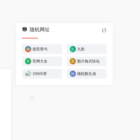
随机网址
据意查句
九歌
官网大全
图片格式转化
395印章
随机数生成