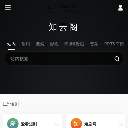
知云阁
站内
常用
搜索
影视
阅读&漫画
音乐
PPT&简历
短剧
爱看短剧
短剧网