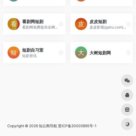
看剧网短剧
皮皮短剧
看剧网免费提供全网最新电影、电视剧、动漫、综艺等高清无删减完整影视资源，免费看超前点播，支持投屏/电脑/手机/平板pad在线观看。每天实时更新！
皮皮影视(pphu.com)为您提供2023最新电视剧、电视剧大全、最新的电影，每天更新最新好看的电视剧，最新综艺真人秀，明星信息与相关电影电视剧，同时提供电影演员表、电视剧演员表，角色等相关内容，是影视爱好者们的奥特电影网。
短剧自习室
大树短剧网
短剧资讯
Copyright © 2026
知云阁导航
晋ICP备20005895号-1