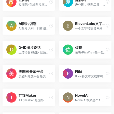
改图鸭-在线图片压缩、图片编辑、图片格式转换工具
趣作图，抠图工具，专注于人像、宠物、汽车等物品的智能抠图，具备透明背景、场景切换、证件照制作等功能，是UP主、微商、淘宝店家、运营人员和产品美术必备的图片编辑器。
AI图片识别
ElevenLabs文字转语音
AI图片识别，判断图片是否AI生成，只需上传图片即可分辨真假。
一个文字转语音网站
D-ID图片说话
佐糖
上传语音和图片以后，能让图片开口说话。
佐糖(PicWish)是一款免费的智能AI图像处理平台，支持在线抠图、去水印、模糊照片变清晰、无损放大、图片裁剪、图片压缩和黑白照片上色等功能，一键就能制作出精美图片，提高图片编辑效率。
美图AI开放平台
Fliki
美图AI开放平台是美图公司推出的AI服务平台，专注于人脸技术、人体技术、图像识别、图像处理、图像生成等核心领域，为客户提供经市场验证的专业AI算法服务和解决方案。
fliki-将文本变成带有AI声音的视频，一个国外的AI文本转声音网站
TTSMaker
NovelAI
TTSMaker 是国外一款完全免费的在线文字转语音工具，支持无限使用，包括商业用途。超过200种AI语音，支持中文、英文、法文、德文、西班牙文、阿拉伯文、日文、韩文、越南文等多种...
NovelAI本来是个AI写文章的网站，今年用p站上的图训练了二次元专属的AI模型。相对于一些通用的AI绘画生成器来说，novelai在二次元图上更加的准确。